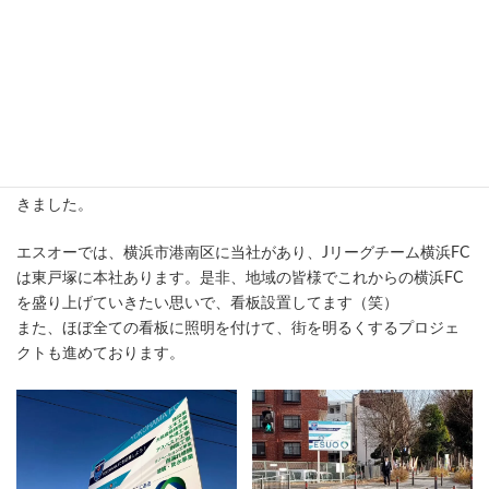
エスオー看板が設置されまし
た。
環状2号線中永谷交差点
最
2021年4月11日
2022年7月25日
エスオー
終
更
環状2号線 中永谷交差点に設置し、夜間周辺を明るくすることがで
新
日
きました。
時
:
エスオーでは、横浜市港南区に当社があり、Jリーグチーム横浜FC
は東戸塚に本社あります。是非、地域の皆様でこれからの横浜FC
を盛り上げていきたい思いで、看板設置してます（笑）
また、ほぼ全ての看板に照明を付けて、街を明るくするプロジェ
クトも進めております。