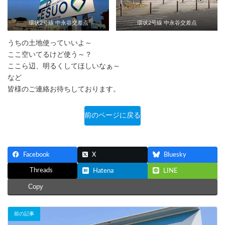
環状2号線 中永谷交差点
環状2号線 中永谷交差点
うちの土地使っていいよ～
ここ空いてるけど使う～？
ここら辺、明るくしてほしいなぁ～
など
皆様のご連絡お待ちしております。
前のページに戻る
Facebook
X
Bluesky
Threads
Hatena
LINE
Copy
前の記事