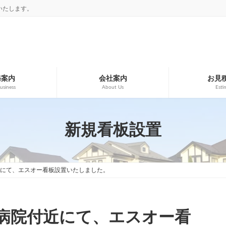
いたします。
務案内
会社案内
お見
usiness
About Us
Esti
新規看板設置
にて、エスオー看板設置いたしました。
病院付近にて、エスオー看