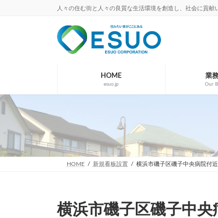
コ
ナ
人々の住む街と人々の良質な生活環境を創造し、社会に貢献
ン
ビ
テ
ゲ
ン
ー
ツ
シ
へ
ョ
ス
ン
キ
に
HOME
業
esuo.jp
Our B
ッ
移
プ
動
HOME
新規看板設置
横浜市磯子区磯子中央病院付近
横浜市磯子区磯子中央