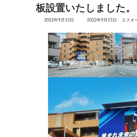
板設置いたしました。
最
2022年9月15日
2022年9月15日
エスオ
終
更
新
日
時
: