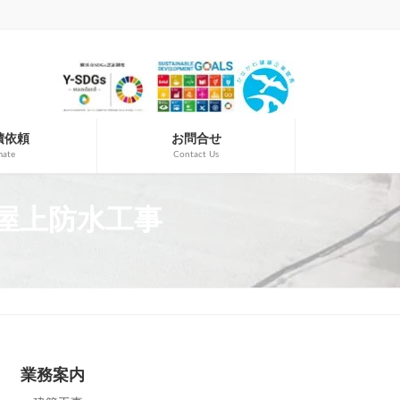
積依頼
お問合せ
mate
Contact Us
">屋上防水工事
業務案内