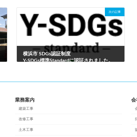
次の記事
横浜市 SDGs認証制度
Y-SDGs標準Standardに認証されました。
2022年12月16日
業務案内
会
建築工事
改修工事
土木工事