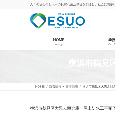
コ
ナ
人々の住む街と人々の良質な生活環境を創造し、社会に貢献
ン
ビ
テ
ゲ
ン
ー
ツ
シ
へ
ョ
ス
ン
キ
に
HOME
業
esuo.jp
Our B
ッ
移
プ
動
横浜市鶴見区大
HOME
新着情報
新着情報
横浜市鶴見区大黒ふ頭倉
横浜市鶴見区大黒ふ頭倉庫、屋上防水工事完