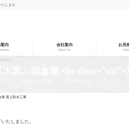
いたします。
務案内
会社案内
お見
usiness
About Us
Esti
黒ふ頭倉庫 <br class="sm
最
2022年12月12日
2024年10月3日
エスオー
終
更
新
庫 屋上防水工事
日
時
:
了いたしました。