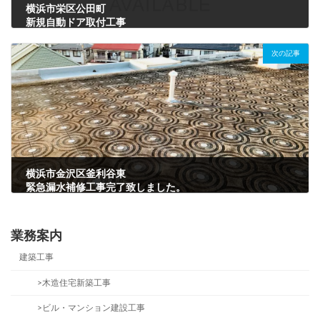
横浜市栄区公田町
新規自動ドア取付工事
2020年11月13日
次の記事
横浜市金沢区釜利谷東
緊急漏水補修工事完了致しました。
2020年11月21日
業務案内
建築工事
>木造住宅新築工事
>ビル・マンション建設工事