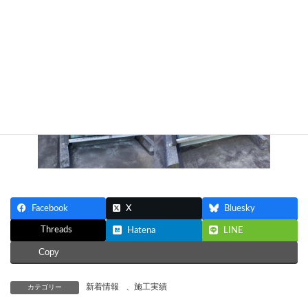
横浜市瀬谷区小学校給食室トップライト漏水補修工事
時
:
横浜市瀬谷区の小学校にて、給食室トップライト漏水補修工事完
了いたしました。
Facebook
X
Bluesky
Threads
Hatena
LINE
Copy
新着情報
、
施工実績
カテゴリー