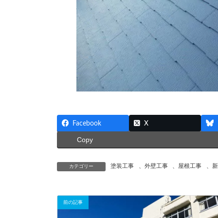
Facebook
X
Copy
塗装工事
、
外壁工事
、
屋根工事
、
新
カテゴリー
前の記事