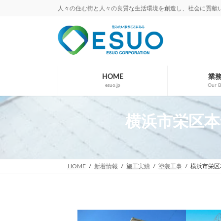
コ
ナ
人々の住む街と人々の良質な生活環境を創造し、社会に貢献
ン
ビ
テ
ゲ
ン
ー
ツ
シ
へ
ョ
ス
ン
キ
に
HOME
業
esuo.jp
Our B
ッ
移
プ
動
横浜市栄区本郷
HOME
新着情報
施工実績
塗装工事
横浜市栄区