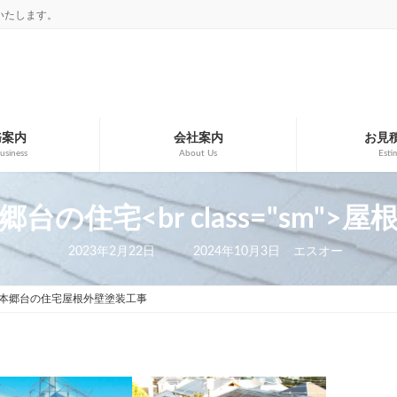
いたします。
務案内
会社案内
お見
usiness
About Us
Esti
台の住宅<br class="sm">
最
2023年2月22日
2024年10月3日
エスオー
終
更
新
本郷台の住宅屋根外壁塗装工事
日
時
: