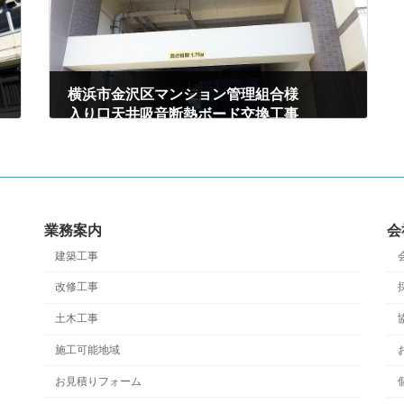
横浜市金沢区マンション管理組合様
入り口天井吸音断熱ボード交換工事
2023年2月28日
業務案内
会
建築工事
改修工事
土木工事
施工可能地域
お見積りフォーム