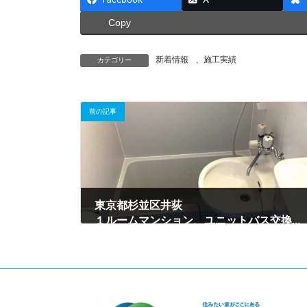
Copy
新着情報
、
施工実績
カテゴリー
前の記事
東京都杉並区井荻
１ルームマンション、ユニットバス交換工事
2024年4月26日