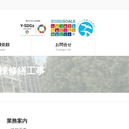
積依頼
お問合せ
mate
Contact Us
地3棟修繕工事
業務案内