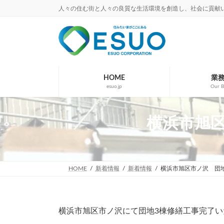
コ
ナ
人々の住む街と人々の良質な生活環境を創造し、社会に貢献
ン
ビ
テ
ゲ
ン
ー
ツ
シ
へ
ョ
ス
ン
キ
に
HOME
業
esuo.jp
Our B
ッ
移
プ
動
横浜市旭区市
HOME
新着情報
新着情報
横浜市旭区市ノ沢 団
横浜市旭区市ノ沢にて団地3棟修繕工事完了い