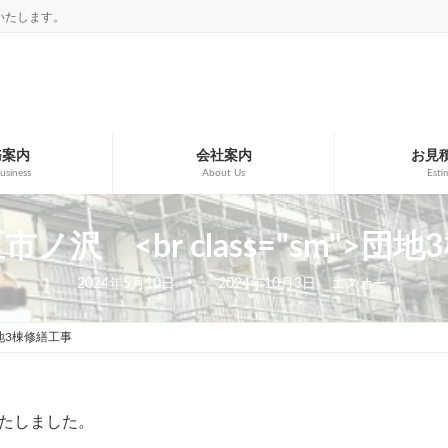
いたします。
務案内
会社案内
お見
usiness
About Us
Esti
ノ沢 <br class="sm">団
最
2024年5月10日
2024年10月3日
エスオー
終
更
新
地3棟修繕工事
日
時
:
たしました。