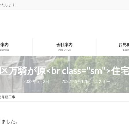
いたします。
務案内
会社案内
お見
usiness
About Us
Esti
万騎が原<br class="sm">
最
2022年5月2日
2022年5月12日
エスオー
終
更
新
宅修繕工事
日
時
:
りました。