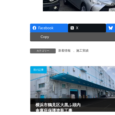
Facebook
X
Copy
新着情報
、
施工実績
カテゴリー
前の記事
横浜市鶴見区大黒ふ頭内
倉庫庇保護塗装工事