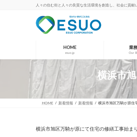
コ
ナ
人々の住む街と人々の良質な生活環境を創造し、社会に貢献
ン
ビ
テ
ゲ
ン
ー
ツ
シ
へ
ョ
ス
ン
キ
に
HOME
業
esuo.jp
Our B
ッ
移
プ
動
横浜市旭区
HOME
新着情報
新着情報
横浜市旭区万騎が原住
横浜市旭区万騎が原にて住宅の修繕工事始ま