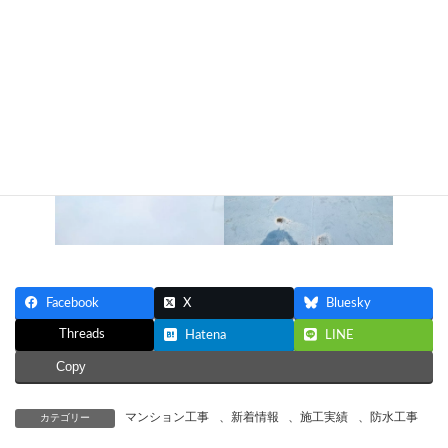
川崎市川崎区渡田マンション屋上ウレタン防水工事
時
:
川崎市川崎区渡田にて、マンション屋上の、ウレタン防水工事が
完了致しました。
Facebook
X
Bluesky
Threads
Hatena
LINE
Copy
マンション工事
、
新着情報
、
施工実績
、
防水工事
カテゴリー