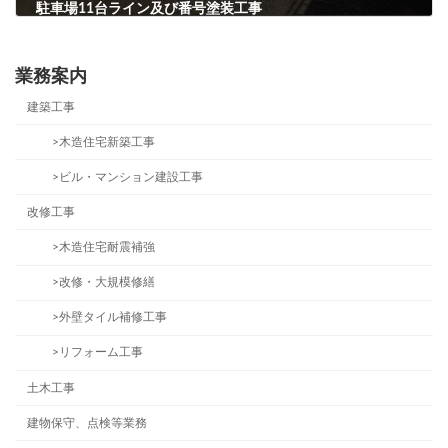
駐車場11台ライン及び番号塗装工事
2023年6月20日
業務案内
建築工事
>木造住宅新築工事
>ビル・マンション建設工事
改修工事
>木造住宅耐震補強
>改修・大規模修繕
>外壁タイル補修工事
>リフォーム工事
土木工事
建物保守、点検等業務